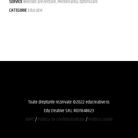
SERVICII
Website prezentare, Mentenanta, Optimizare
CATEGORIE
Educație
Toate drepturile rezervate ©2022 edycreative.ro.
Edy Creative S.R.L. RO31648623
ANPC
/
Politica de confidențialitate
/
Politica Cookie