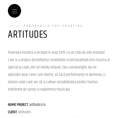
PORTOFOLIU EDY CREATIVE
ARTITUDES
Povestea noastra a inceput in anul 2015 ca un club de arte inovator
care si a propus dezvoltarea creativitatii si personalitatii prin muzica, in
special la copii, intr un mediu relaxat, fara constrangeri. Nu ne
adresăm doar celor care doresc să facă performanțe în domeniu, ci
tuturor celor care vor să-și cultive sensibilitatea pentru frumos.
Indiferent de varsta si experienta muzicala.
NUME PROIECT
artitudes.ro
CLIENT
Artitudes